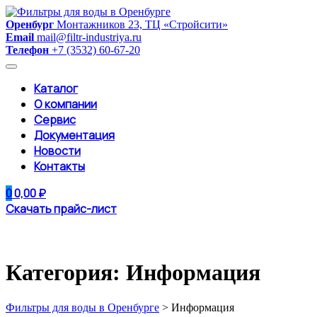
Skip
to
Оренбург
Монтажников 23, ТЦ «Стройсити»
content
Email
mail@filtr-industriya.ru
Телефон
+7 (3532) 60-67-20
Каталог
О компании
Сервис
Документация
Новости
Контакты
0
0,00
₽
Скачать прайс-лист
Категория: Информация
Фильтры для воды в Оренбурге
>
Информация