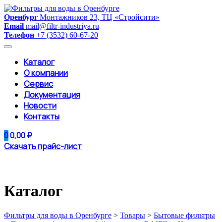
Skip
to
Оренбург
Монтажников 23, ТЦ «Стройсити»
content
Email
mail@filtr-industriya.ru
Телефон
+7 (3532) 60-67-20
Каталог
О компании
Сервис
Документация
Новости
Контакты
0
0,00
₽
Скачать прайс-лист
Каталог
Фильтры для воды в Оренбурге
>
Товары
>
Бытовые фильтры