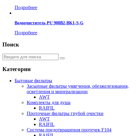
Подробнее
Водоочиститель PU 908B2-BK1-S-G
Подробнее
Поиск
Искать:
Search
Категории
Бытовые фильтры
Засыпные фильтры умягчения, обезжелезования,
осветления и минерализации
AWT
Комплекты для душа
RAIFIL
Проточные фильтры грубой очистки
AWT
RAIFIL
Система предотвращения протечек F104
RAIFIL